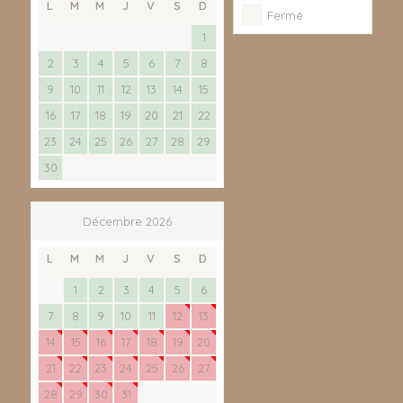
L
M
M
J
V
S
D
Fermé
1
2
3
4
5
6
7
8
9
10
11
12
13
14
15
16
17
18
19
20
21
22
23
24
25
26
27
28
29
30
Décembre 2026
L
M
M
J
V
S
D
1
2
3
4
5
6
7
8
9
10
11
12
13
14
15
16
17
18
19
20
21
22
23
24
25
26
27
28
29
30
31